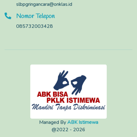
slbpgringancara@onklas.id
Nomor Telepon
085732003428
Managed By
ABK Istimewa
@2022 - 2026