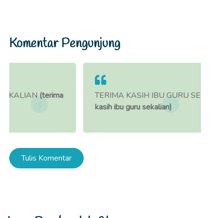
Komentar Pengunjung
erima
TERIMA KASIH IBU GURU SEKALIAN
(terima
kasih ibu guru sekalian)
Tulis Komentar