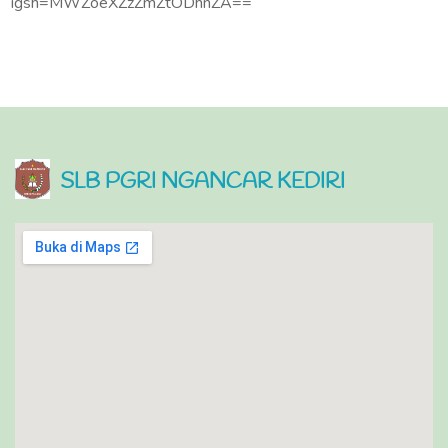
igsh=MWZoeXZzZmZtODhnZA==
SLB PGRI NGANCAR KEDIRI