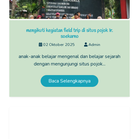
mengikuti kegiatan field trip di situs pojok Ir.
soekarno
02 Oktober 2025
Admin
anak-anak belajar mengenal dan belajar sejarah
dengan mengunjungi situs pojok...
Baca Selengkapnya