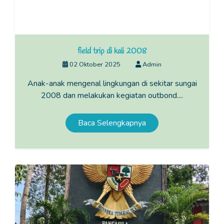
field trip di kali 2008
02 Oktober 2025
Admin
Anak-anak mengenal lingkungan di sekitar sungai
2008 dan melakukan kegiatan outbond....
Baca Selengkapnya