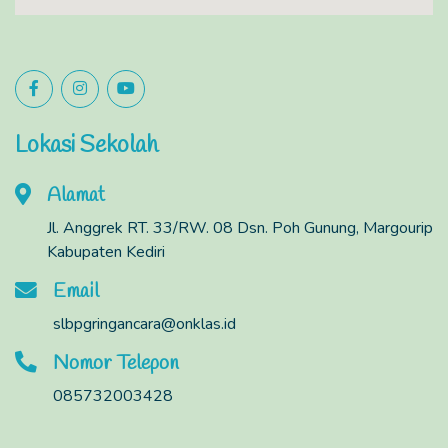
Lokasi Sekolah
Alamat
Jl. Anggrek RT. 33/RW. 08 Dsn. Poh Gunung, Margourip
Kabupaten Kediri
Email
slbpgringancara@onklas.id
Nomor Telepon
085732003428