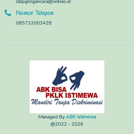
slbpgringancara@onklas.id
Nomor Telepon
085732003428
Managed By
ABK Istimewa
@2022 - 2026