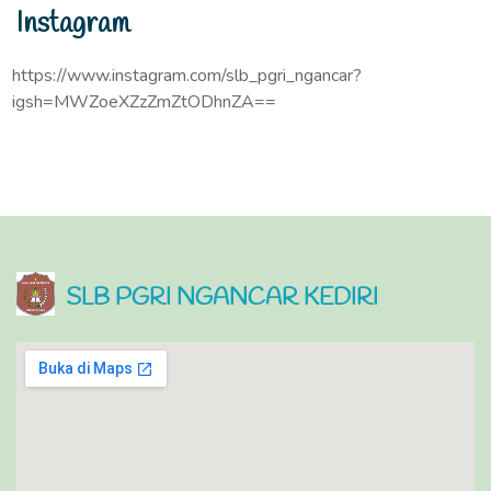
Instagram
https://www.instagram.com/slb_pgri_ngancar?
igsh=MWZoeXZzZmZtODhnZA==
SLB PGRI NGANCAR KEDIRI